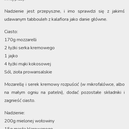
Nadzienie jest przepyszne, i imo sprawdzi się z jakimś
udawanym tabbouleh z kalafiora jako danie główne.
Ciasto:
170g mozzarelli
2 łyżki serka kremowego
1 jajko
4 łyżki mąki kokosowej
Sól, zioła prowansalskie
Mozarellę i serek kremowy rozpuścić (w mikrofalówce, albo
na małym ogniu na patelni), dodać pozostałe składniki i
zagnieść ciasto.
Nadzienie:
200g mielonej wołowiny
15g masła klarowanego