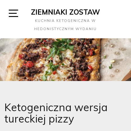
Skip
ZIEMNIAKI ZOSTAW
to
content
Open
KUCHNIA KETOGENICZNA W
Sidebar
HEDONISTYCZNYM WYDANIU
Ketogeniczna wersja
tureckiej pizzy