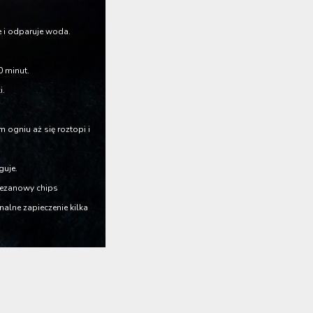
e i odparuje woda.
 minut.
i.
ogniu aż się roztopi i
guje.
mezanowy chips
alne zapieczenie kilka