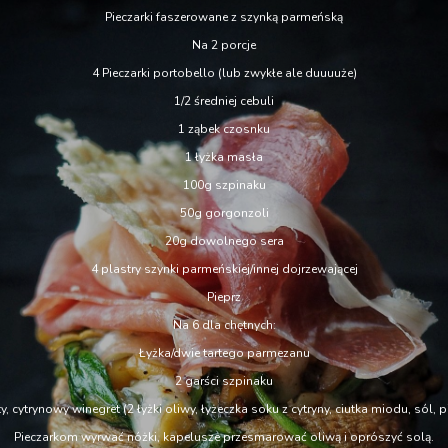
Pieczarki faszerowane z szynką parmeńską
Na 2 porcje
4 Pieczarki portobello (lub zwykłe ale duuuuże)
1/2 średniej cebuli
1 ząbek czosnku
1 łyżka masła
100g szpinaku
50g gorgonzoli
20g dowolnego sera
4 plastry szynki parmeńskiej/innej dojrzewającej
Pieprz
Na 6 dla chętnych:
Łyżka/dwie tartego parmezanu
2 garści szpinaku
y, cytrynowy winegret (2 łyżki oliwy, łyżeczka soku z cytryny, ciutka miodu, sól, p
Pieczarkom wyrwać nóżki, kapelusze przesmarować oliwą i oprószyć solą.