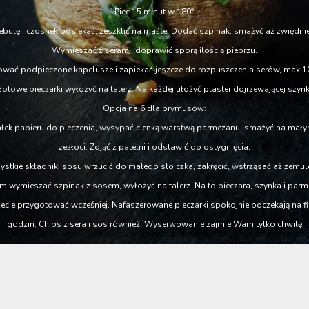
Piec 15 minut w 180°.
cebulę i czosnek posiekać, zeszklić na maśle. Dodać szpinak, smażyć aż zwiędni
Wymieszać z serami, doprawić sporą ilością pieprzu.
ować podpieczone kapelusze i zapiekać jeszcze do rozpuszczenia serów, max 10
otowe pieczarki wyłożyć na talerz. Na każdej ułożyć plaster dojrzewającej szynk
Opcja na 6 dla prymusów:
ałek papieru do pieczenia, wysypać cienką warstwą parmezanu, smażyć na małym 
zezłoci. Zdjąć z patelni i odstawić do ostygnięcia.
stkie składniki sosu wrzucić do małego słoiczka, zakręcić, wstrząsać aż zemul
m wymieszać szpinak z sosem, wyłożyć na talerz. Na to pieczara, szynka i par
ie przygotować wcześniej. Nafaszerowane pieczarki spokojnie poczekają na fin
godzin. Chips z sera i sos również. Wyserwowanie zajmie Wam tylko chwilę