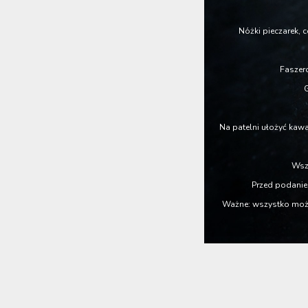
Nóżki pieczarek, 
Faszer
G
Na patelni ułożyć kaw
Wszy
Przed podanie
Ważne: wszystko możec