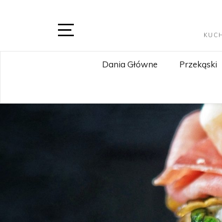
Skip
to
content
KUC
Open
Sidebar
Dania Główne
Przekąski