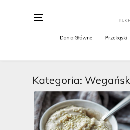
Skip
to
content
KUC
Open
Sidebar
Dania Główne
Przekąski
Kategoria:
Wegańsk