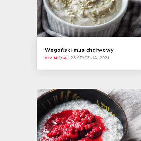
Wegański mus chałwowy
BEZ MIĘSA
|
26 STYCZNIA, 2021