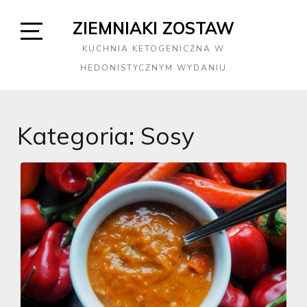
Skip
ZIEMNIAKI ZOSTAW
to
content
Open
KUCHNIA KETOGENICZNA W
Sidebar
HEDONISTYCZNYM WYDANIU
Kategoria:
Sosy