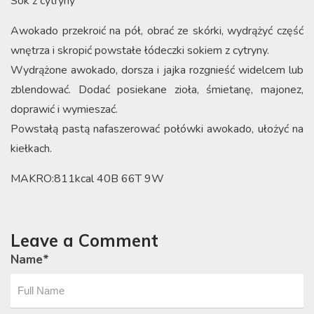
Sok z cytryny
Awokado przekroić na pół, obrać ze skórki, wydrążyć część
wnętrza i skropić powstałe łódeczki sokiem z cytryny.
Wydrążone awokado, dorsza i jajka rozgnieść widelcem lub
zblendować. Dodać posiekane zioła, śmietanę, majonez,
doprawić i wymieszać.
Powstałą pastą nafaszerować połówki awokado, ułożyć na
kiełkach.
MAKRO:811kcal 40B 66T 9W
Leave a Comment
Name
*