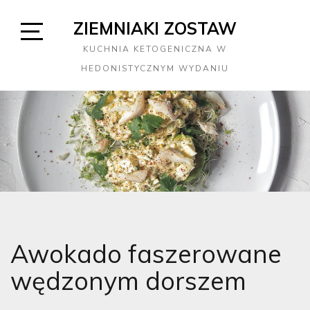
Skip
ZIEMNIAKI ZOSTAW
to
content
Open
KUCHNIA KETOGENICZNA W
Sidebar
HEDONISTYCZNYM WYDANIU
Awokado faszerowane
wędzonym dorszem