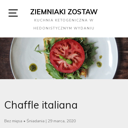
Skip
ZIEMNIAKI ZOSTAW
to
content
Open
KUCHNIA KETOGENICZNA W
Sidebar
HEDONISTYCZNYM WYDANIU
Chaffle italiana
Bez mięsa
•
Śniadania
|
29 marca, 2020