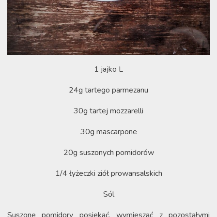
1 jajko L
24g tartego parmezanu
30g tartej mozzarelli
30g mascarpone
20g suszonych pomidorów
1/4 łyżeczki ziół prowansalskich
Sól
Suszone pomidory posiekać, wymieszać z pozostałymi