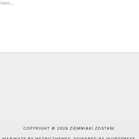
COPYRIGHT © 2026
ZIEMNIAKI ZOSTAW
.
MARINATE BY METRICTHEMES
. POWERED BY
WORDPRESS
.