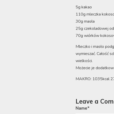
5g kakao
110g mleczka koko
30g masła
25g czekoladowej od
70g wiórków kokoso
Mleczko i masło podg
wymieszać. Całość sc
wielkości.
Możecie je dodatkow
MAKRO: 1035kcal 
Leave a Co
Name
*