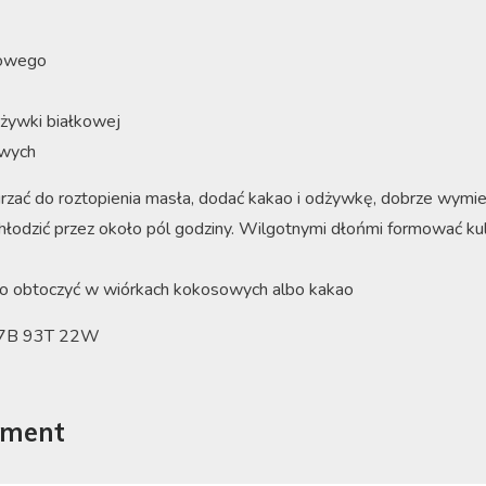
sowego
żywki białkowej
wych
rzać do roztopienia masła, dodać kakao i odżywkę, dobrze wymie
hłodzić przez około pól godziny. Wilgotnymi dłońmi formować ku
o obtoczyć w wiórkach kokosowych albo kakao
27B 93T 22W
mment