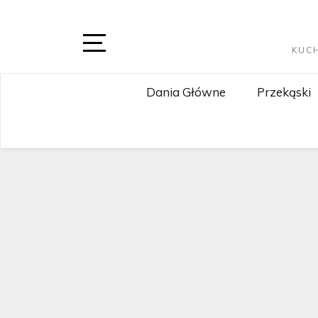
Skip
to
content
KUC
Open
Sidebar
Dania Główne
Przekąski