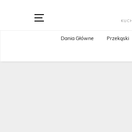
Skip
to
content
KUC
Open
Sidebar
Dania Główne
Przekąski