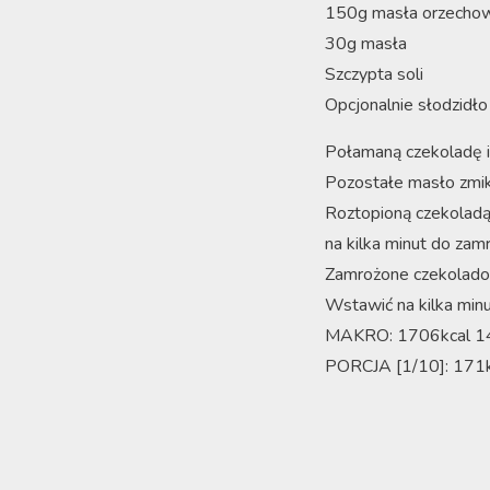
150g masła orzecho
30g masła
Szczypta soli
Opcjonalnie słodzidło
Połamaną czekoladę i 
Pozostałe masło zmik
Roztopioną czekolad
na kilka minut do zamr
Zamrożone czekoladow
Wstawić na kilka minu
MAKRO: 1706kcal 
PORCJA [1/10]: 171