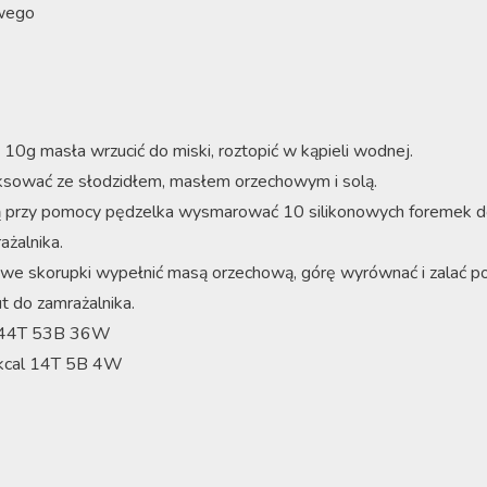
wego
10g masła wrzucić do miski, roztopić w kąpieli wodnej.
sować ze słodzidłem, masłem orzechowym i solą.
ą przy pomocy pędzelka wysmarować 10 silikonowych foremek d
ażalnika.
e skorupki wypełnić masą orzechową, górę wyrównać i zalać po
t do zamrażalnika.
144T 53B 36W
kcal 14T 5B 4W