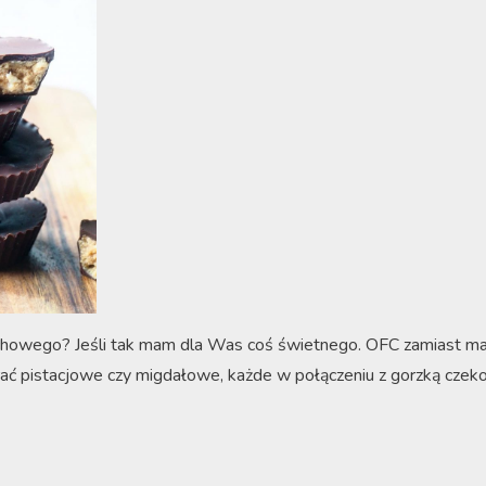
echowego? Jeśli tak mam dla Was coś świetnego. OFC zamiast m
ć pistacjowe czy migdałowe, każde w połączeniu z gorzką czeko