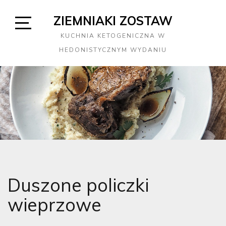
Skip
ZIEMNIAKI ZOSTAW
to
content
Open
KUCHNIA KETOGENICZNA W
Sidebar
HEDONISTYCZNYM WYDANIU
Duszone policzki
wieprzowe