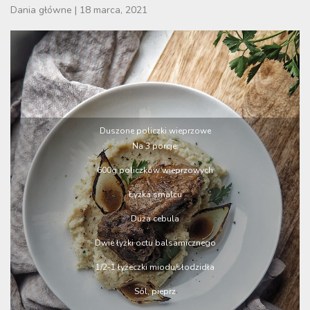
Dania główne
|
18 marca, 2021
Duszone policzki wieprzowe
Na 3 porcje:
600g policzków wieprzowych
Łyżka smalcu
Duża cebula
Dwie łyżki octu balsamicznego
1/2-1 łyżeczki miodu/słodzidła
Sól, pieprz