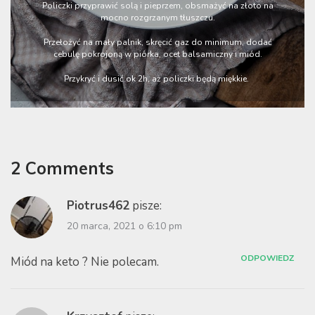
Policzki przyprawić solą i pieprzem, obsmażyć na złoto na
mocno rozgrzanym tłuszczu.
Przełożyć na mały palnik, skręcić gaz do minimum, dodać
cebulę pokrojoną w piórka, ocet balsamiczny i miód.
Przykryć i dusić ok 2h, aż policzki będą miękkie.
2 Comments
Piotrus462
pisze:
20 marca, 2021 o 6:10 pm
ODPOWIEDZ
Miód na keto ? Nie polecam.