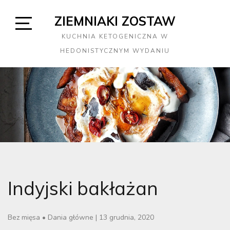
Skip
ZIEMNIAKI ZOSTAW
to
content
Open
KUCHNIA KETOGENICZNA W
Sidebar
HEDONISTYCZNYM WYDANIU
Indyjski bakłażan
Bez mięsa
•
Dania główne
|
13 grudnia, 2020