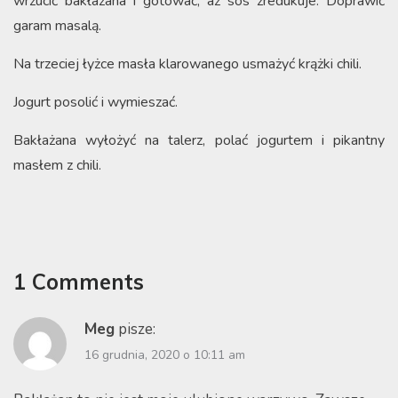
wrzucić bakłażana i gotować, aż sos zredukuje. Doprawić
garam masalą.
Na trzeciej łyżce masła klarowanego usmażyć krążki chili.
Jogurt posolić i wymieszać.
Bakłażana wyłożyć na talerz, polać jogurtem i pikantny
masłem z chili.
1 Comments
Meg
pisze:
16 grudnia, 2020 o 10:11 am