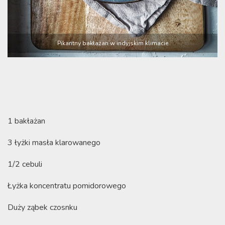
Pikantny bakłażan w indyjskim klimacie
1 bakłażan
3 łyżki masła klarowanego
1/2 cebuli
Łyżka koncentratu pomidorowego
Duży ząbek czosnku