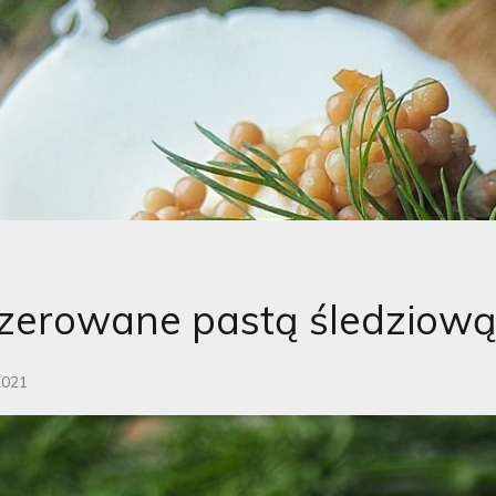
szerowane pastą śledziow
2021