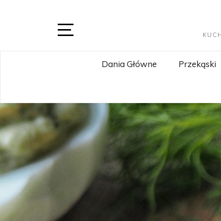
Skip
to
content
KUC
Open
Sidebar
Dania Główne
Przekąski