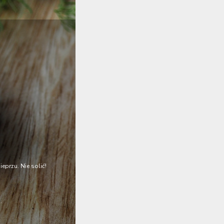
eprzu. Nie solić!
.