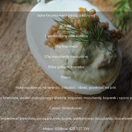
Jajka faszerowane pastą śledziową
3 jajka
1 wymoczony płat śledzia
25g majonezu
10g musztardy francuskiej
Kilka gałązek koperku
Pieprz
Jajka ugotować na twardo, ostudzić, obrać, przekroić na pół.
o blendera, dodać pokrojonego śledzia, majonez, musztardę, koperek i sporo pi
Całość zblendować.
Faszerować powstałą pastą połówki białek, udekorować musztardą i koperkiem
Makro: 636kcal 42B 50T 3W