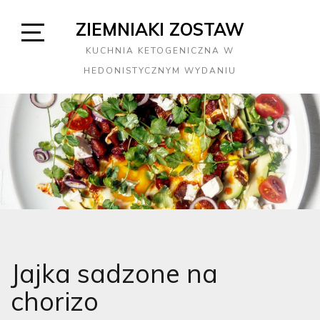
Skip
ZIEMNIAKI ZOSTAW
to
content
Open
KUCHNIA KETOGENICZNA W
Sidebar
HEDONISTYCZNYM WYDANIU
Jajka sadzone na
chorizo