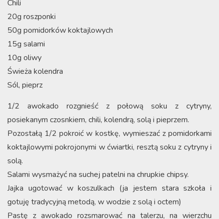
Chili
20g roszponki
50g pomidorków koktajlowych
15g salami
10g oliwy
Świeża kolendra
Sól, pieprz
1/2 awokado rozgnieść z połową soku z cytryny,
posiekanym czosnkiem, chili, kolendrą, solą i pieprzem.
Pozostałą 1/2 pokroić w kostkę, wymieszać z pomidorkami
koktajlowymi pokrojonymi w ćwiartki, resztą soku z cytryny i
solą.
Salami wysmażyć na suchej patelni na chrupkie chipsy.
Jajka ugotować w koszulkach (ja jestem stara szkoła i
gotuję tradycyjną metodą, w wodzie z solą i octem)
Pastę z awokado rozsmarować na talerzu, na wierzchu