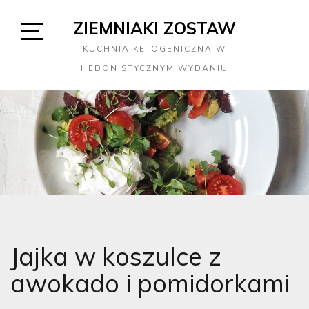
Skip
ZIEMNIAKI ZOSTAW
to
content
Open
KUCHNIA KETOGENICZNA W
Sidebar
HEDONISTYCZNYM WYDANIU
Jajka w koszulce z
awokado i pomidorkami