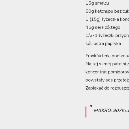
15g smalcu
50g ketchupu bez cuk
1 (15g) łyżeczka ko
45g sera żółtego
1/2-1 łyżeczki przypr
sól, ostra papryka
Frankfurterki podsmaż
Na tej samej patelni z
koncentrat pomidorow
powstały sos przełoży
Zapiekać do rozpuszc
MAKRO: 907Kca