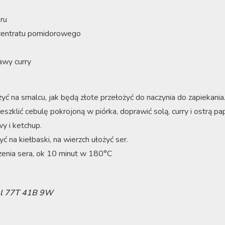
ru
ncentratu pomidorowego
awy curry
yć na smalcu, jak będą złote przełożyć do naczynia do zapiekania
eszklić cebulę pokrojoną w piórka, doprawić solą, curry i ostrą p
y i ketchup.
ć na kiełbaski, na wierzch ułożyć ser.
zenia sera, ok 10 minut w 180°C
l 77T 41B 9W