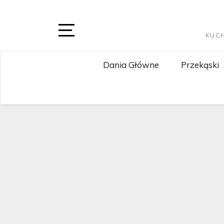
Skip
to
content
KUC
Open
Sidebar
Dania Główne
Przekąski