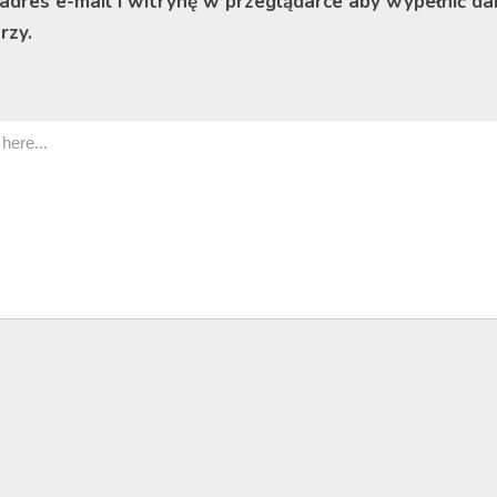
 adres e-mail i witrynę w przeglądarce aby wypełnić da
rzy.