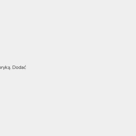
.
apryką. Dodać