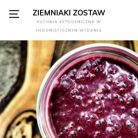
Skip
ZIEMNIAKI ZOSTAW
to
content
Open
KUCHNIA KETOGENICZNA W
Sidebar
HEDONISTYCZNYM WYDANIU