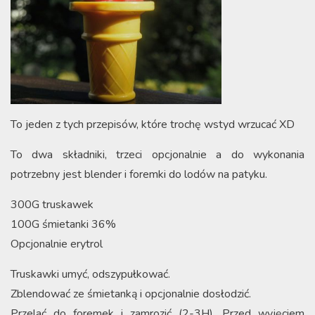
To jeden z tych przepisów, które trochę wstyd wrzucać XD
To dwa składniki, trzeci opcjonalnie a do wykonania
potrzebny jest blender i foremki do lodów na patyku.
300G truskawek
100G śmietanki 36%
Opcjonalnie erytrol
Truskawki umyć, odszypułkować.
Zblendować ze śmietanką i opcjonalnie dosłodzić.
Przelać do foremek i zamrozić (2-3H). Przed wyjęciem