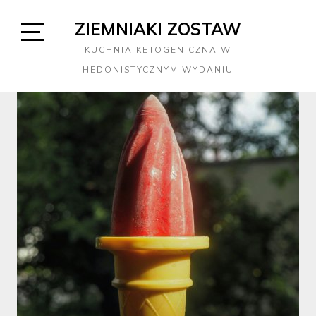
Skip
ZIEMNIAKI ZOSTAW
to
content
Open
KUCHNIA KETOGENICZNA W
Sidebar
HEDONISTYCZNYM WYDANIU