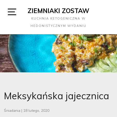
Skip
ZIEMNIAKI ZOSTAW
to
content
Open
KUCHNIA KETOGENICZNA W
Sidebar
HEDONISTYCZNYM WYDANIU
Meksykańska jajecznica
Śniadania
|
18 lutego, 2020