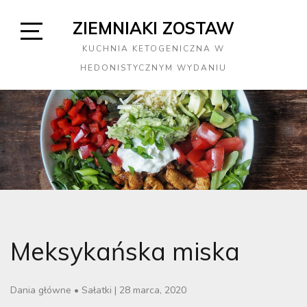
Skip
ZIEMNIAKI ZOSTAW
to
content
Open
KUCHNIA KETOGENICZNA W
Sidebar
HEDONISTYCZNYM WYDANIU
Meksykańska miska
Dania główne
•
Sałatki
|
28 marca, 2020