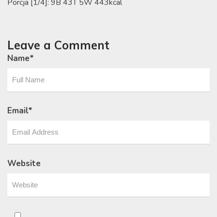
Porcja [1/4]: 9B 43T 5W 443kcal
Leave a Comment
Name
*
Email
*
Website