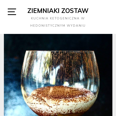
Skip
ZIEMNIAKI ZOSTAW
to
content
Open
KUCHNIA KETOGENICZNA W
Sidebar
HEDONISTYCZNYM WYDANIU