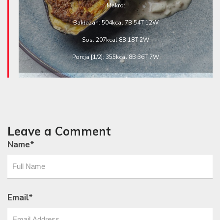
Makro:
Bakłażan: 504kcal 7B 54T 12W
Sos: 207kcal 8B 18T 2W
Porcja [1/2]: 355kcal 8B 36T 7W
Leave a Comment
Name
*
Email
*