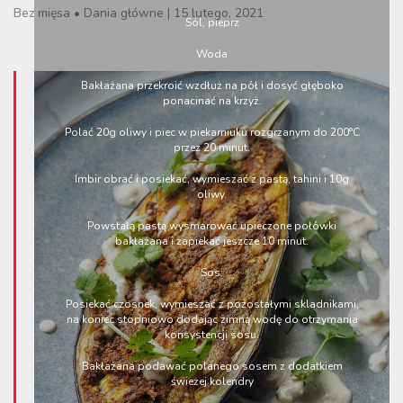
Bez mięsa
•
Dania główne
|
15 lutego, 2021
Sól, pieprz
Woda
Bakłażana przekroić wzdłuż na pół i dosyć głęboko
ponacinać na krzyż.
Polać 20g oliwy i piec w piekarniuku rozgrzanym do 200°C
przez 20 minut.
Imbir obrać i posiekać, wymieszać z pastą, tahini i 10g
oliwy.
Powstałą pastą wysmarować upieczone połówki
bakłażana i zapiekać jeszcze 10 minut.
Sos:
Posiekać czosnek, wymieszać z pozostałymi skladnikami,
na koniec stopniowo dodając zimną wodę do otrzymania
konsystencji sosu.
Bakłażana podawać polanego sosem z dodatkiem
świeżej kolendry