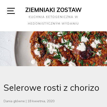
Skip
ZIEMNIAKI ZOSTAW
to
content
Open
KUCHNIA KETOGENICZNA W
Sidebar
HEDONISTYCZNYM WYDANIU
Selerowe rosti z chorizo
Dania główne
|
18 kwietnia, 2020