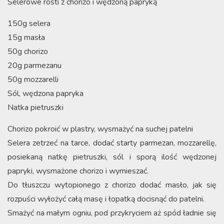
Selerowe rosti z chorizo i wędzoną papryką
150g selera
15g masła
50g chorizo
20g parmezanu
50g mozzarelli
Sól, wędzona papryka
Natka pietruszki
Chorizo pokroić w plastry, wysmażyć na suchej patelni
Selera zetrzeć na tarce, dodać starty parmezan, mozzarellę,
posiekaną natkę pietruszki, sól i sporą ilość wędzonej
papryki, wysmażone chorizo i wymieszać.
Do tłuszczu wytopionego z chorizo dodać masło, jak się
rozpuści wyłożyć całą masę i łopatką docisnąć do patelni.
Smażyć na małym ogniu, pod przykryciem aż spód ładnie się