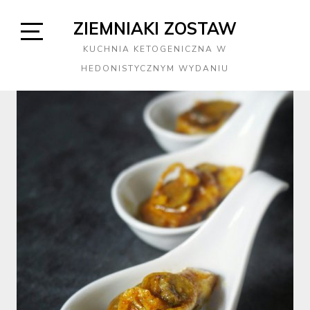
Skip
ZIEMNIAKI ZOSTAW
to
content
Open
KUCHNIA KETOGENICZNA W
Sidebar
HEDONISTYCZNYM WYDANIU