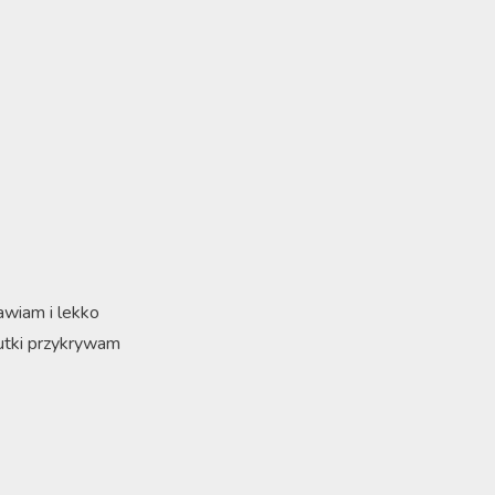
awiam i lekko
nutki przykrywam