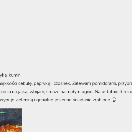
ryka, kumin
ękkości cebulę, paprykę i czosnek. Zalewam pomidorami, przypr
ienia na jajka, wbijam, smażę na małym ogniu. Na ostatnie 3 mi
puje zieleniną i genialne jesienne śniadanie zrobione 🙂