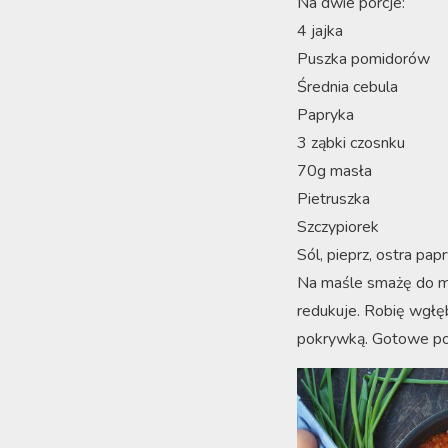
Na dwie porcje:
4 jajka
Puszka pomidorów
Średnia cebula
Papryka
3 ząbki czosnku
70g masła
Pietruszka
Szczypiorek
Sól, pieprz, ostra pap
Na maśle smażę do mi
redukuje. Robię wgłęb
pokrywką. Gotowe posy