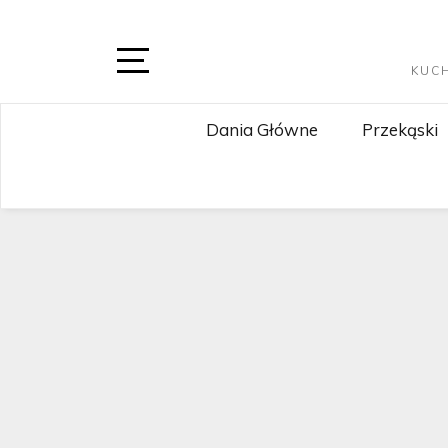
Skip
to
content
KUC
Open
Sidebar
Dania Główne
Przekąski