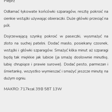
Pieprz
Odłamać łykowate końcówki szparagów, resztę pokroić na
cienkie wstążki używając obieraczki. Duże główki przeciąć na
pół.
Dojrzewającą szynkę pokroić w paseczki, wysmażyć na
złoto na suchej patelni. Dodać masło, posiekany czosnek,
wstążki i główki szparagów. Smażyć kilka minut aż szparagi
będą tak miękkie jak lubicie (ja smażę dosłownie minutkę,
lubię chrupiące i prawie surowe). Dodać pesto, parmezan i
śmietankę, wszystko wymieszać i smażyć jeszcze minutę na
dużym ogniu.
MAKRO: 717kcal 39B 58T 13W