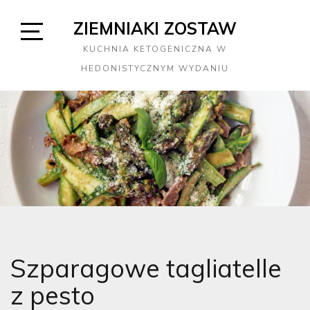
Skip
ZIEMNIAKI ZOSTAW
to
content
Open
KUCHNIA KETOGENICZNA W
Sidebar
HEDONISTYCZNYM WYDANIU
Szparagowe tagliatelle
z pesto