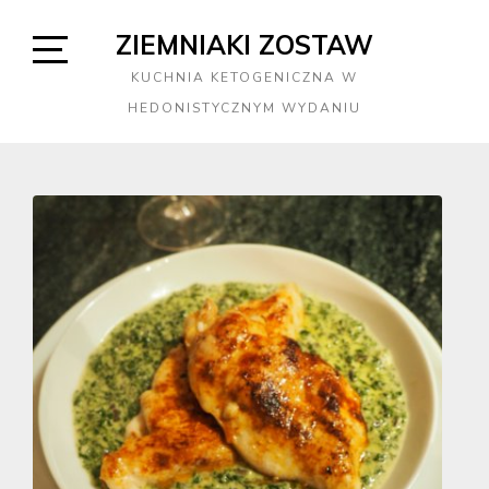
Skip
ZIEMNIAKI ZOSTAW
to
content
Open
KUCHNIA KETOGENICZNA W
Sidebar
HEDONISTYCZNYM WYDANIU